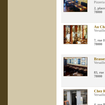
Pizzeria
2, plac
78000
Au Ch
Versaill
7, rue 
78000
Brasse
Versaill
83, rue
78000
Chez 
Versaill
4, rue 