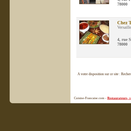
78000
Chez T
Versaill
4, rue 
78000
A votre disposition sur ce site : Reche
Cuisine-Francaise.com -
Restaurateurs
, 