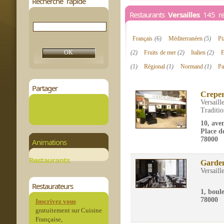
Recherche rapide
Restaurants
Versailles
145 res
Français
(6)
Méditerranéen
(5)
Pi
(2)
Fruits de mer
(2)
Italien
(2)
E
(1)
Régional
(1)
Normand
(1)
Pa
Partager
Creper
Versaill
Traditio
10, ave
Place d
78000
Animations
Restaurants
Garde
Versaill
Restaurateurs
1, boul
78000
Inscrivez vous
gratuitement sur Cuisine
Française,