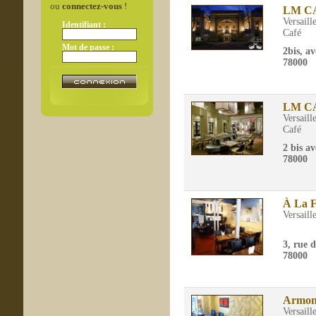
ou
connectez-vous
!
LM C
Versaill
Identifiant :
Café
Mot de passe :
2bis, a
78000
LM C
Versaill
Café
2 bis a
78000
À La 
Versaill
3, rue 
78000
Armon
Versaill