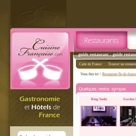
guide restaurant : guide restaur
Carte de France
Trouver un restaur
Vous êtes ici >
Restaurant Ile-de-franc
Quelques restos sympas
King Sushi
Garden 