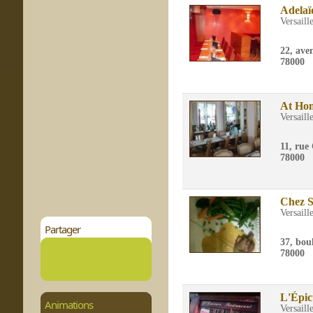
Adelaï
Versaill
22, ave
78000
At Ho
Versaill
11, rue
78000
Chez 
Versaill
Partager
37, bou
78000
L'Épic
Animations
Versaill