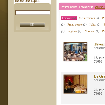
Recherche rapide
Restaurants
Françaiss
Versai
Français
(6)
Méditerranéen
(5)
Pi
(2)
Fruits de mer
(2)
Italien
(2)
E
(1)
Régional
(1)
Normand
(1)
Pa
Tavern
Versaill
18, rue
78000
Le Gr
Versaill
22, rue
78000