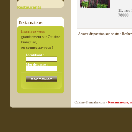
Restaurants
11, rue
78000
Restaurateurs
Inscrivez vous
A votre disposition sur ce site : Reche
gratuitement sur Cuisine
Française,
ou
connectez-vous
!
Identifiant :
Mot de passe :
Cuisine-Francaise.com -
Restaurateurs
, 