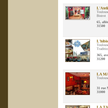
L'Atel
Toulous
Bistrot
65, allé
31500
L'hibi
Toulous
Traditio
365, av
31200
LA M
Toulous
31 rue
31000
LA T