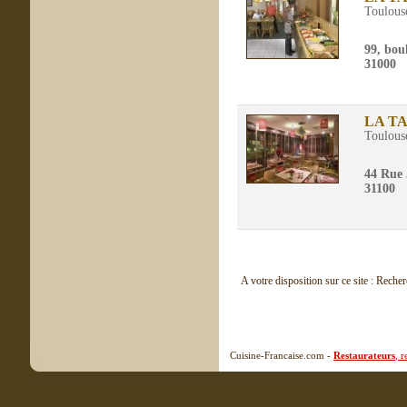
Toulous
99, bou
31000
LA T
Toulous
44 Rue 
31100
A votre disposition sur ce site : Reche
Cuisine-Francaise.com -
Restaurateurs
, 