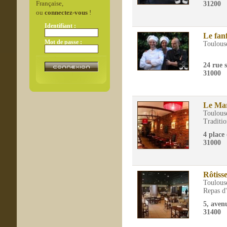
Française,
31200
ou
connectez-vous
!
Identifiant :
Le fan
Mot de passe :
Toulous
24 rue 
31000
Le Mar
Toulous
Traditio
4 place
31000
Rôtiss
Toulous
Repas d'
5, aven
31400