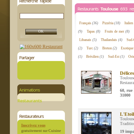
Recherche rapide
Restaurants
Toulouse
693 rest
Français
(36)
Pizzéria
(18)
Italien
(9)
Tapas
(8)
Fruits de mer
(8)
Libanais
(5)
Thailandais
(4)
Sud-
(2)
Turc
(2)
Breton
(2)
Exotiqu
Partager
(1)
Brésilien
(1)
Sud-Est
(1)
Ori
Délices
Toulous
Restaura
Animations
60, rue
31000
Restaurants
L'Etoi
Restaurateurs
Toulous
Traditio
Inscrivez vous
gratuitement sur Cuisine
19 impa