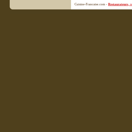
Cuisine-Francaise.com -
Restaurateurs
, 