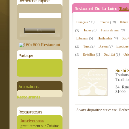
Recherche rapide
Restaurant
De la Loire
Toul
Français
(36)
Pizzéria
(18)
Italien
(9)
Tapas
(8)
Fruits de mer
(8)
Libanais
(5)
Thailandais
(4)
Sud-
(2)
Turc
(2)
Breton
(2)
Exotiqu
Partager
(1)
Brésilien
(1)
Sud-Est
(1)
Ori
Sushi 
Toulous
Traditio
Animations
34, Ru
31000
Restaurants
A votre disposition sur ce site : Reche
Restaurateurs
Inscrivez vous
gratuitement sur Cuisine