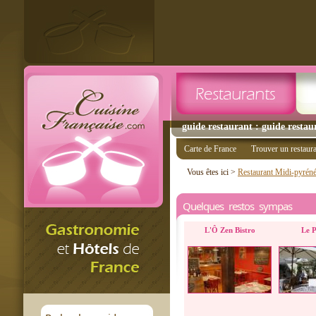
guide restaurant : guide restau
Carte de France
Trouver un restaur
Vous êtes ici >
Restaurant Midi-pyrén
Quelques restos sympas
L'Ô Zen Bistro
Le P