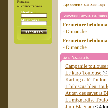
Française,
Type de cuisine :
Sud-Ouest
Turque
ou
connectez-vous
!
Identifiant :
Fermeture
L'etoile De Tunis
Mot de passe :
Fermeture hebdomad
- Dimanche
Fermeture hebdomad
- Dimanche
Liens Restaurants
Campanile toulouse 
Le karo Toulouse
(<
Karting café Toulou
L'hibiscus bleu Tou
Autan des saveurs B
La mignardise Toul
Jinji Blagnac
(< 4 k