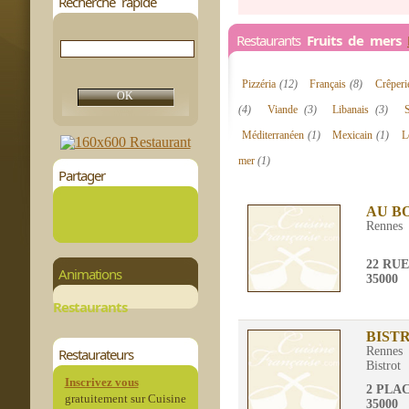
Recherche rapide
Restaurants
Fruits de mers
Pizzéria
(12)
Français
(8)
Crêper
(4)
Viande
(3)
Libanais
(3)
Méditerranéen
(1)
Mexicain
(1)
L
mer
(1)
Partager
AU B
Rennes
22 RU
Animations
35000
Restaurants
BIST
Rennes
Restaurateurs
Bistrot
Inscrivez vous
2 PLA
gratuitement sur Cuisine
35000