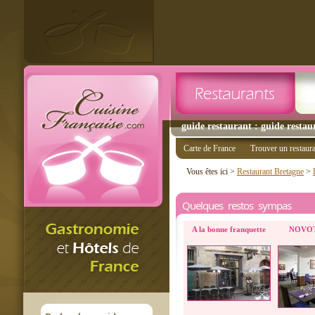
guide restaurant : guide restau
Carte de France
Trouver un restaur
Vous êtes ici >
Restaurant Bretagne
>
Quelques restos sympas
A la bonne franquette
NOVOT