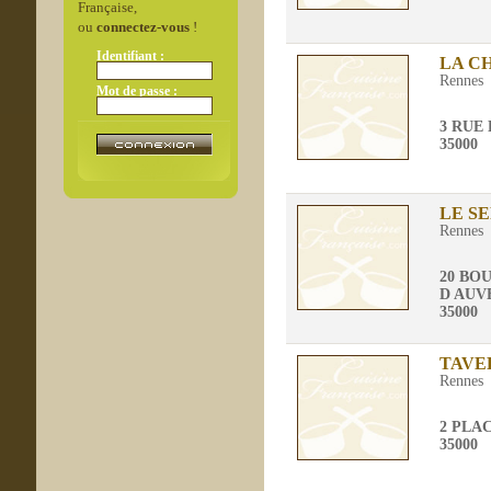
Française,
ou
connectez-vous
!
Identifiant :
LA C
Rennes
Mot de passe :
3 RUE
35000
LE S
Rennes
20 BO
D AUV
35000
TAVE
Rennes
2 PLA
35000