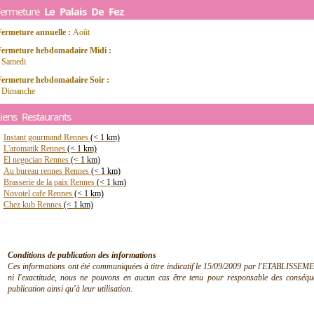
Fermeture
Le Palais De Fez
Fermeture annuelle :
Août
Fermeture hebdomadaire Midi :
- Samedi
Fermeture hebdomadaire Soir :
- Dimanche
iens Restaurants
Instant gourmand Rennes
(< 1 km)
L'aromatik Rennes
(< 1 km)
El negocian Rennes
(< 1 km)
Au bureau rennes Rennes
(< 1 km)
Brasserie de la paix Rennes
(< 1 km)
Novotel cafe Rennes
(< 1 km)
Chez kub Rennes
(< 1 km)
Conditions de publication des informations
Ces informations ont été communiquées à titre indicatif le 15/09/2009 par l'ETABLISSEMEN
ni l'exactitude, nous ne pouvons en aucun cas être tenu pour responsable des conséquen
publication ainsi qu'à leur utilisation.