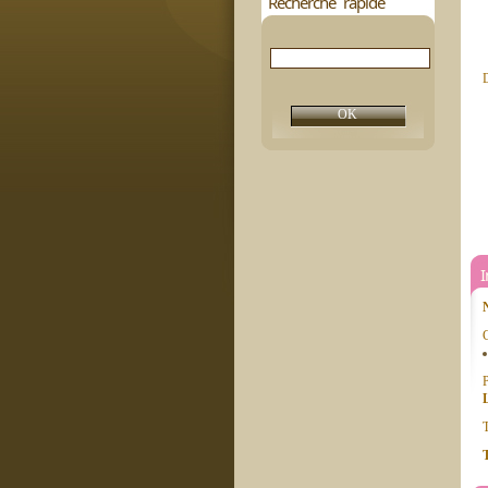
Recherche rapide
D
C
P
T
T