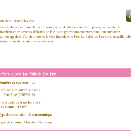
irecteur :
Avril Hakima
Venez découvrir dans le cadre somptueux et authentique d’un palais, la variété, la
fraicheur et les saveurs délicates de la cuisine gastronomique marocaine, une invitation
au voyage dans l’art de vivre de la ville impériale de Fez. Le Palais de Fez vous accueille mid
danse orientale vendredi et samedi soir
Informations
Le Palais De Fez
Nombre de couverts :
55
ités dans les guides suivants :
Petit Futé (2009/2010)
rix à partir de (sans les vins):
Les menus : 12.00€
ype de restauration :
Gastronomique
ype de cuisine :
Orientale
Marocaine