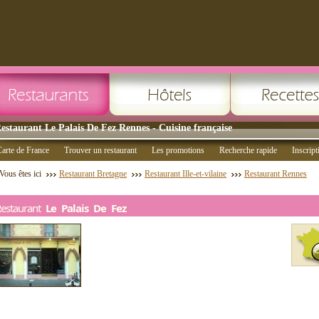
estaurant Le Palais De Fez Rennes - Cuisine française
arte de France
Trouver un restaurant
Les promotions
Recherche rapide
Inscript
Vous êtes ici
Restaurant Bretagne
Restaurant Ille-et-vilaine
Restaurant Rennes
Restaurant
Le Palais De Fez