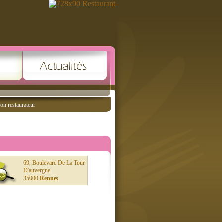
ion restaurateur
69, Boulevard De La Tour
D'auvergne
35000
Rennes