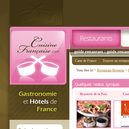
guide restaurant : guide restau
Carte de France
Trouver un restaur
Vous êtes ici >
Restaurant Bretagne
>
Quelques restos sympas
Brasserie de la Paix
Cast