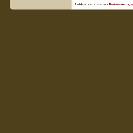
Cuisine-Francaise.com -
Restaurateurs
, 