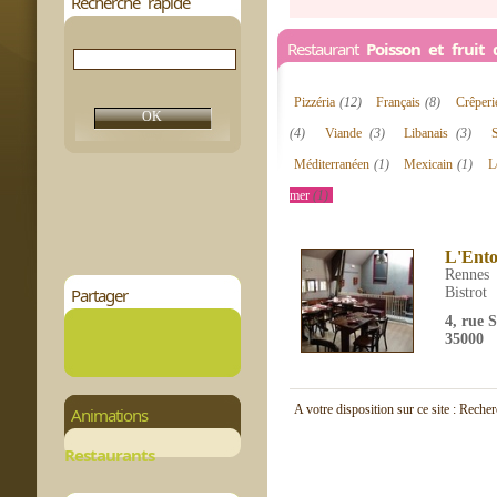
Recherche rapide
Restaurant
Poisson et frui
Pizzéria
(12)
Français
(8)
Crêper
(4)
Viande
(3)
Libanais
(3)
Méditerranéen
(1)
Mexicain
(1)
L
mer
(1)
L'Ento
Rennes
Partager
Bistrot
4, rue 
35000
A votre disposition sur ce site : Reche
Animations
Restaurants