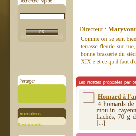
Recherche rapide
Directeur :
Maryvonn
Comme on se sent bien
terrasse fleurie sur ru
bonne brasserie du siècl
XIX e et ce qu'il faut d'
Partager
Les recettes proposées par ce
Homard à l'a
4 homards de 5
moulin, cayenn
Animations
hachés, 70 g d
[...]
Restaurants