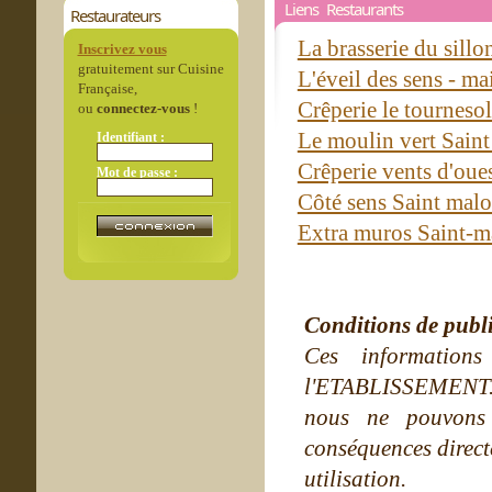
Liens Restaurants
Restaurateurs
La brasserie du sill
Inscrivez vous
gratuitement sur Cuisine
L'éveil des sens - ma
Française,
Crêperie le tourneso
ou
connectez-vous
!
Le moulin vert Sain
Identifiant :
Crêperie vents d'oue
Mot de passe :
Côté sens Saint mal
Extra muros Saint-
Conditions de publ
Ces information
l'ETABLISSEMENT. Ne
nous ne pouvons
conséquences directe
utilisation.