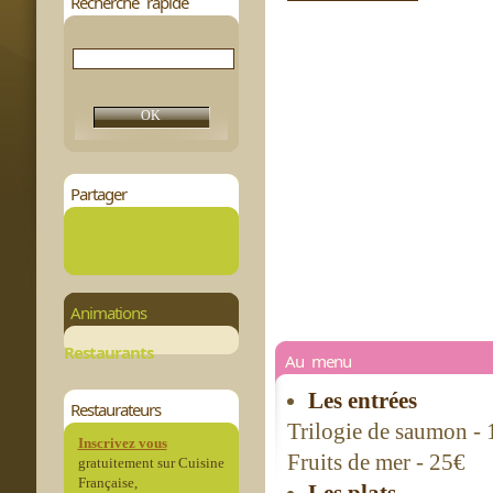
Recherche rapide
Partager
Animations
Restaurants
Au menu
Les entrées
Restaurateurs
Trilogie de saumon -
Inscrivez vous
Fruits de mer - 25€
gratuitement sur Cuisine
Française,