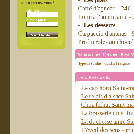
Les plats
ou
connectez-vous
!
Carré d'agneau - 24€
Identifiant :
Lotte à l'américaine -
Mot de passe :
Les desserts
Carpaccio d'ananas - 
Profiteroles au chocol
Informations
L'etrave Best 
Type de cuisine :
Cuisine Française
Liens Restaurants
Le cap horn Saint-m
Le relais d'alsace S
Chez ferhat Saint m
La brasserie du sill
La duchesse anne Sa
L'éveil des sens - ma