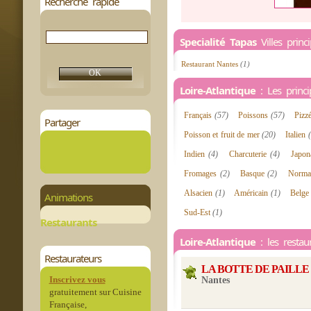
Recherche rapide
Specialité Tapas
Villes princ
Restaurant Nantes
(1)
Loire-Atlantique
: Les princip
Français
(57)
Poissons
(57)
Pizz
Partager
Poisson et fruit de mer
(20)
Italien
Indien
(4)
Charcuterie
(4)
Japon
Fromages
(2)
Basque
(2)
Norm
Alsacien
(1)
Américain
(1)
Belg
Animations
Sud-Est
(1)
Restaurants
Loire-Atlantique
: les restau
Restaurateurs
LA BOTTE DE PAILLE
Inscrivez vous
Nantes
gratuitement sur Cuisine
Française,