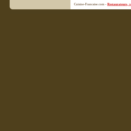
Cuisine-Francaise.com -
Restaurateurs
, 