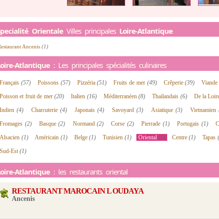
pecialité Orientale
Villes principales
Loire-Atlantique
estaurant Ancenis
(1)
oire-Atlantique
: Les principales spécialités culinaires
Français
(57)
Poissons
(57)
Pizzéria
(51)
Fruits de mer
(49)
Crêperie
(39)
Viand
Poisson et fruit de mer
(20)
Italien
(16)
Méditerranéen
(8)
Thailandais
(6)
De la Loi
Indien
(4)
Charcuterie
(4)
Japonais
(4)
Savoyard
(3)
Asiatique
(3)
Vietnamien
Fromages
(2)
Basque
(2)
Normand
(2)
Corse
(2)
Pierrade
(1)
Portugais
(1)
C
Alsacien
(1)
Américain
(1)
Belge
(1)
Tunisien
(1)
Oriental
(1)
Centre
(1)
Tapas
Sud-Est
(1)
oire-Atlantique
: les restaurants oriental
RESTAURANT MAROCAIN L OUDAYA
Ancenis