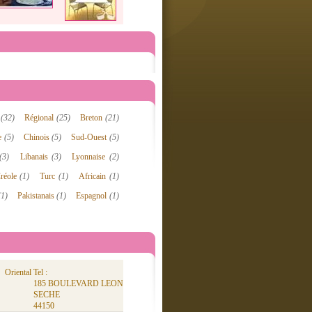
e
(32)
Régional
(25)
Breton
(21)
re
(5)
Chinois
(5)
Sud-Ouest
(5)
(3)
Libanais
(3)
Lyonnaise
(2)
réole
(1)
Turc
(1)
Africain
(1)
(1)
Pakistanais
(1)
Espagnol
(1)
Oriental
Tel :
185 BOULEVARD LEON
SECHE
44150