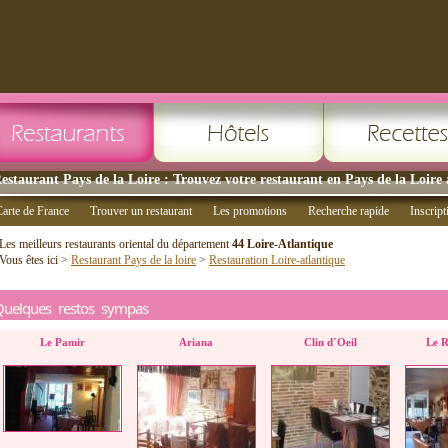
estaurant Pays de la Loire : Trouvez votre restaurant en Pays de la Loire 
arte de France
Trouver un restaurant
Les promotions
Recherche rapide
Inscript
Les meilleurs restaurants oriental du département
44 Loire-Atlantique
Vous êtes ici >
Restaurant Pays de la loire
>
Restauration Loire-atlantique
Quelques restos sympas
Le Pamir
Ariana
Clin d´Oeil
Le R