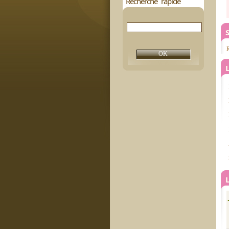
Recherche rapide
S
R
L
L