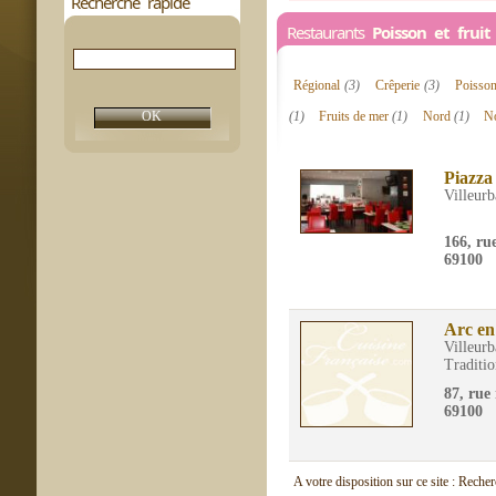
Recherche rapide
Restaurants
Poisson et frui
Régional
(3)
Crêperie
(3)
Poisso
(1)
Fruits de mer
(1)
Nord
(1)
N
Piazza 
Villeur
166, ru
69100
Arc en 
Villeur
Traditio
87, rue
69100
A votre disposition sur ce site : Reche