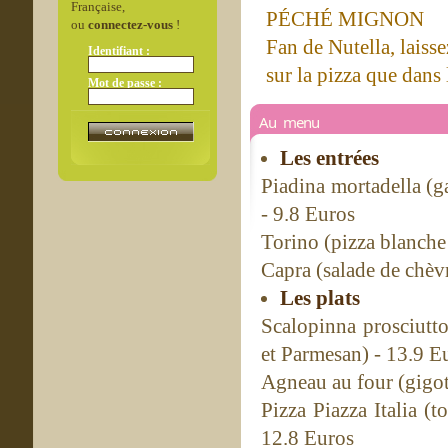
Française,
PÉCHÉ MIGNON
ou
connectez-vous
!
Fan de Nutella, laisse
Identifiant :
sur la pizza que dans 
Mot de passe :
Au menu
Les entrées
Piadina mortadella (g
- 9.8 Euros
Torino (pizza blanche
Capra (salade de chèv
Les plats
Scalopinna prosciutto
et Parmesan) - 13.9 E
Agneau au four (gigot
Pizza Piazza Italia (t
12.8 Euros