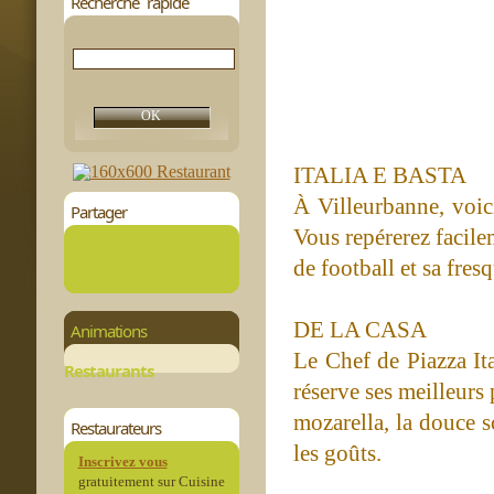
Recherche rapide
ITALIA E BASTA
À Villeurbanne, voici
Partager
Vous repérerez facile
de football et sa fres
DE LA CASA
Animations
Le Chef de Piazza Ita
Restaurants
réserve ses meilleurs
mozarella, la douce s
Restaurateurs
les goûts.
Inscrivez vous
gratuitement sur Cuisine