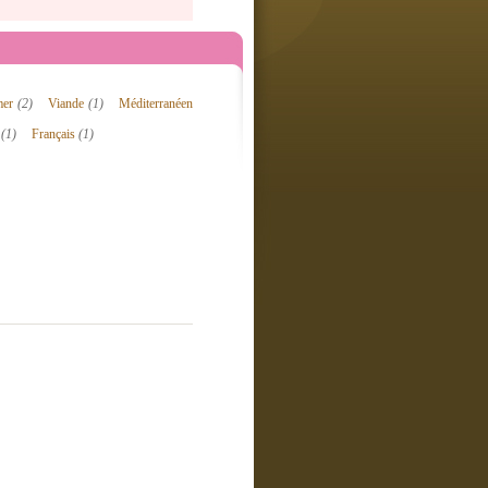
 mer
(2)
Viande
(1)
Méditerranéen
e
(1)
Français
(1)