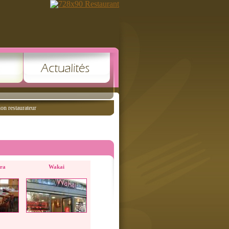
ion restaurateur
tra
Wakai