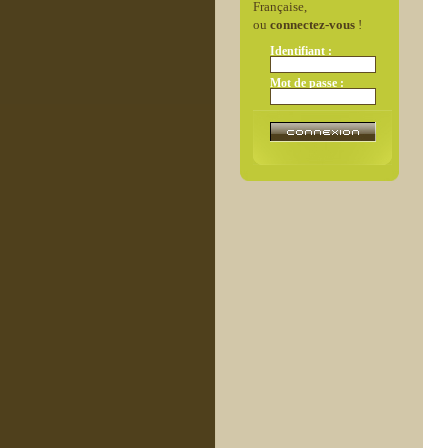
Française,
ou
connectez-vous
!
Identifiant :
Mot de passe :