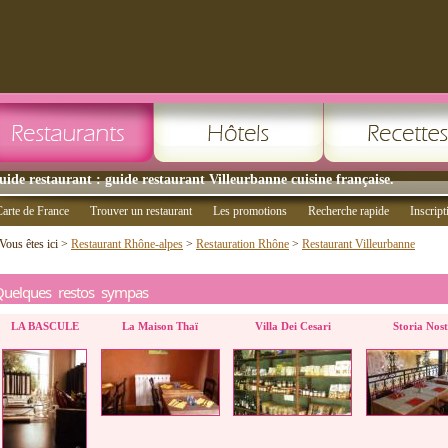
uide restaurant : guide restaurant Villeurbanne cuisine française.
arte de France
Trouver un restaurant
Les promotions
Recherche rapide
Inscript
Vous êtes ici >
Restaurant Rhône-alpes
>
Restauration Rhône
>
Restaurant Villeurbanne
Quelques restos sympas
LA BASCULE
La Maison Thaï
Villa Dei Cesari
Storia Nos