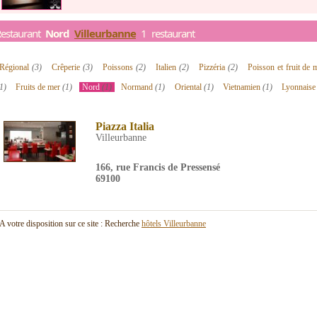
Restaurant
Nord
Villeurbanne
1 restaurant
Régional
(3)
Crêperie
(3)
Poissons
(2)
Italien
(2)
Pizzéria
(2)
Poisson et fruit de
1)
Fruits de mer
(1)
Nord
(1)
Normand
(1)
Oriental
(1)
Vietnamien
(1)
Lyonnais
Piazza Italia
Villeurbanne
166, rue Francis de Pressensé
69100
A votre disposition sur ce site : Recherche
hôtels Villeurbanne