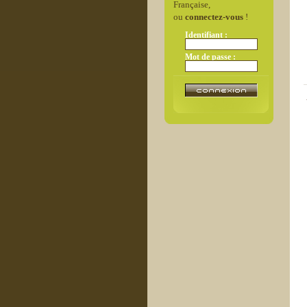
Française,
ou
connectez-vous
!
Identifiant :
Mot de passe :