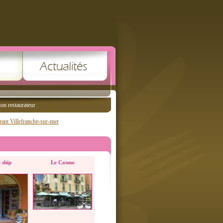
ion restaurateur
rant Villefranche-sur-mer
 ship
Le Cosmo