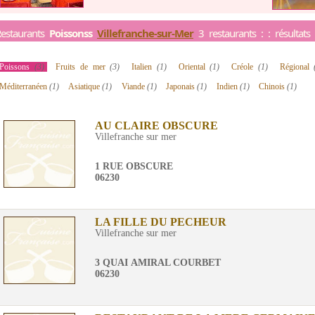
estaurants
Poissonss
Villefranche-sur-Mer
3 restaurants : : résultat
Poissons
(3)
Fruits de mer
(3)
Italien
(1)
Oriental
(1)
Créole
(1)
Régional
Méditerranéen
(1)
Asiatique
(1)
Viande
(1)
Japonais
(1)
Indien
(1)
Chinois
(1)
AU CLAIRE OBSCURE
Villefranche sur mer
1 RUE OBSCURE
06230
LA FILLE DU PECHEUR
Villefranche sur mer
3 QUAI AMIRAL COURBET
06230