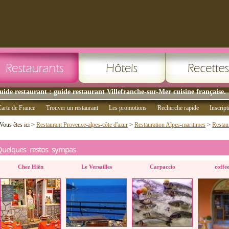
uide restaurant : guide restaurant Villefranche-sur-Mer cuisine française.
arte de France
Trouver un restaurant
Les promotions
Recherche rapide
Inscript
Vous êtes ici >
Restaurant Provence-alpes-côte d'azur
>
Restauration Alpes-maritimes
>
Restau
Quelques restos sympas
Chez Hiên
Le Versailles
Carpaccio
coffee