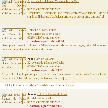
Apartment Les Oliviers Villefranche sur Mer
06230 Villefranche-sur-Mer
Description L'Apartment Les Oliviers se trouve à seulement 1 km de la 
sur-Mer. Il dispose d'un balcon orienté au sud qui offre une vue[...]
Domaine du Mont Leuze
600 Chemin du Mont Leuze
06230 Villefranche-sur-Mer
Chambres à partir de: 261.00
Description Située à 5 minutes de Villefranche-sur-Mer et de ses plages, cette résidence se
hectares comportant des fontaines, des ?uvres[...]
Hôtel de la Darse
32, avenue du général de Gaulle
06230 Villefranche-sur-Mer
Chambres à partir de: 73.00
Au premier plan, le pittoresque port de la Darse où se cotoient pointus colorés et yachts de 
perte de vue. L'hôtel de la Darse, établissement bientôt[...]
Hotel Villefranche sur Mer - Alpes-Maritimes Cuisine française
Hôtel La Fiancée du Pirate
8, Bd de la Corne d'Or
06230 Villefranche-sur-Mer
Chambres à partir de: 80.00