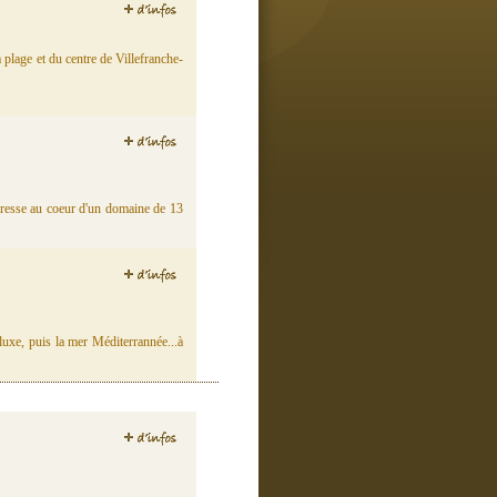
plage et du centre de Villefranche-
 dresse au coeur d'un domaine de 13
luxe, puis la mer Méditerrannée...à