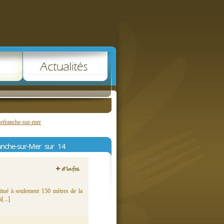
lefranche-sur-mer
ranche-sur-Mer sur 14
itué à seulement 150 mètres de la
[...]