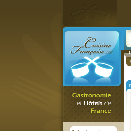
H
R
R