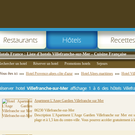
otels France : Liste d'hotels Villefranche-sur-Mer - Cuisine Française
echercher un hotel
Réserver un hotel
Promotions hotels
Sejours
Vous êtes ici
Hotel Provence-alpes-côte d'azur
Hotel Alpes-maritimes
Hotel Vil
éserver hotel
Villefranche-sur-Mer
affichage 1 à 6 des hôtels Villef
Apartment L'Ange Gardien Villefranche sur Mer
06230 Villefranche-sur-Mer
Description L'Apartment L'Ange Gardien Villefranche sur Mer est s
plage et à 1,5 km du centre-ville. Vous pourrez accéder gratuitement à la