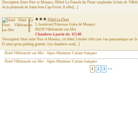
Description Entre Nice et Monaco, l'Hôtel La Fiancée du Pirate surplombe la baie de Villef
de la péninsule de Saint-Jean-Cap-Ferrat. Il offre[...]
Hôtel La Flore
5, boulevard Princesse Grâce de Monaco
06230 Villefranche-sur-Mer
Chambres à partir de: 115.00
Description Situé entre Nice et Monaco, cet hôtel 3 étoiles offre une vue panoramique sur 
Fi ainsi qu'un parking gratuits. Les chambres sont[...]
Hotel Villefranche sur Mer - Alpes-Maritimes Cuisine française
Hotel Villefranche sur Mer - Alpes-Maritimes Cuisine française
1
2
3
>>