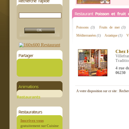
Recherche rapide
Restaurant
Poisson et frui
Poissons
(3)
Fruits de mer
(3)
Méditerranéen
(1)
Asiatique
(1)
V
Chez 
Partager
Villefr
Traditio
4 rue d
06230
Animations
A votre disposition sur ce site : Reche
Restaurants
Restaurateurs
Inscrivez vous
gratuitement sur Cuisine