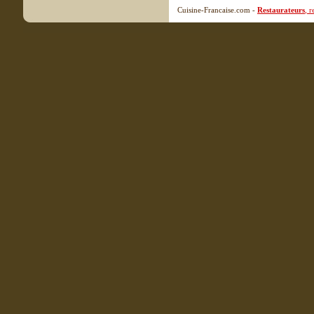
Cuisine-Francaise.com -
Restaurateurs
, 