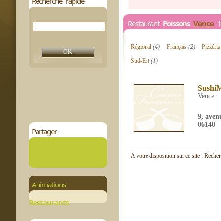
Recherche rapide
Restaurant
Poissons
Vence
1 
Régional
(4)
Français
(2)
Pizzéri
Sud-Est
(1)
Sushi
Vence
9, aven
06140
Partager
A votre disposition sur ce site : Reche
Animations
Restaurants