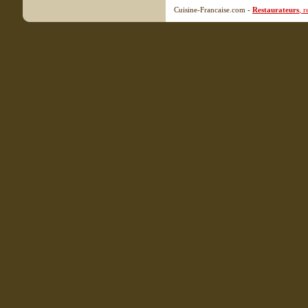
Cuisine-Francaise.com -
Restaurateurs
, 