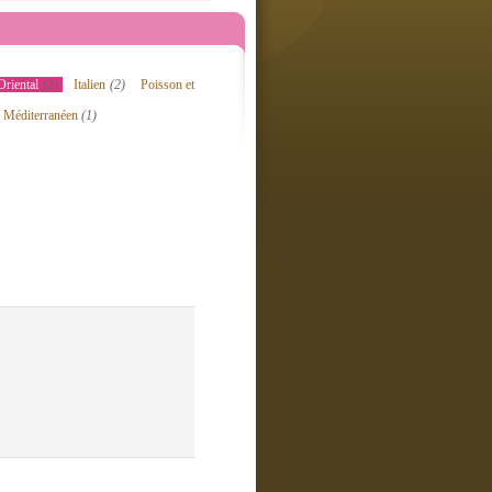
Oriental
(2)
Italien
(2)
Poisson et
Méditerranéen
(1)