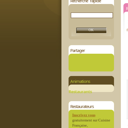
Recherche rapide
R
f
Partager
Animations
Restaurants
Restaurateurs
Inscrivez vous
gratuitement sur Cuisine
Française,