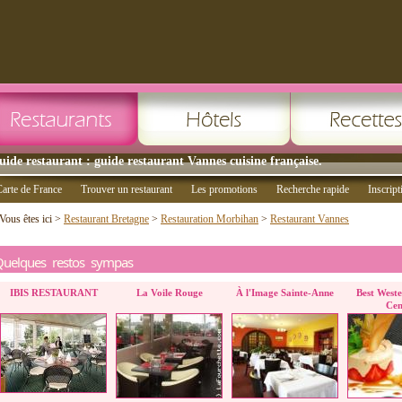
uide restaurant : guide restaurant Vannes cuisine française.
arte de France
Trouver un restaurant
Les promotions
Recherche rapide
Inscript
Vous êtes ici >
Restaurant Bretagne
>
Restauration Morbihan
>
Restaurant Vannes
Quelques restos sympas
IBIS RESTAURANT
La Voile Rouge
À l'Image Sainte-Anne
Best West
Cen