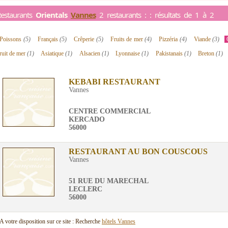
estaurants
Orientals
Vannes
2 restaurants : : résultats de 1 à 2
Poissons
(5)
Français
(5)
Crêperie
(5)
Fruits de mer
(4)
Pizzéria
(4)
Viande
(3)
ruit de mer
(1)
Asiatique
(1)
Alsacien
(1)
Lyonnaise
(1)
Pakistanais
(1)
Breton
(1)
KEBABI RESTAURANT
Vannes
CENTRE COMMERCIAL
KERCADO
56000
RESTAURANT AU BON COUSCOUS
Vannes
51 RUE DU MARECHAL
LECLERC
56000
A votre disposition sur ce site : Recherche
hôtels Vannes