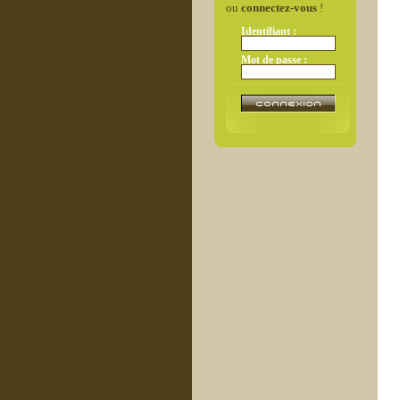
ou
connectez-vous
!
Identifiant :
Mot de passe :