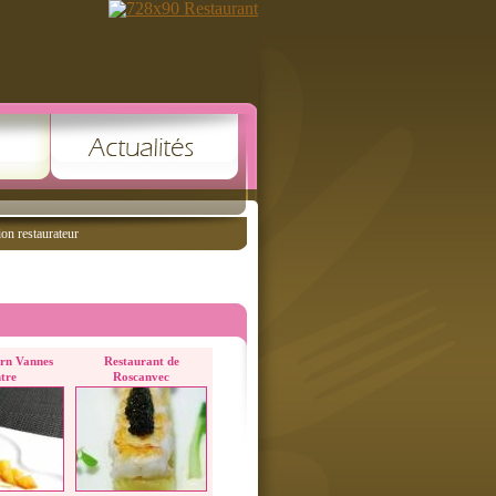
ion restaurateur
ern Vannes
Restaurant de
tre
Roscanvec