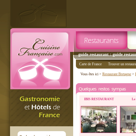
guide restaurant : guide restau
Carte de France
Trouver un restaur
Vous êtes ici >
Restaurant Bretagne
>
Quelques restos sympas
IBIS RESTAURANT
Le