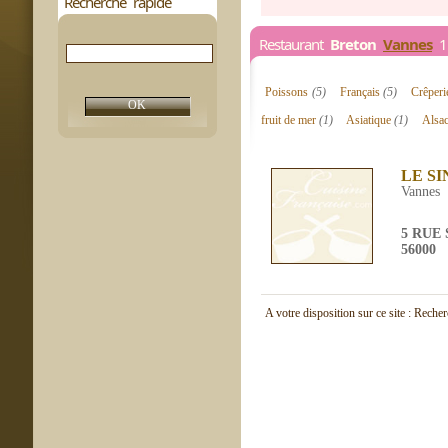
Recherche rapide
Restaurant
Breton
Vannes
1 
Poissons
(5)
Français
(5)
Crêper
fruit de mer
(1)
Asiatique
(1)
Alsa
LE S
Vannes
5 RUE
56000
A votre disposition sur ce site : Reche