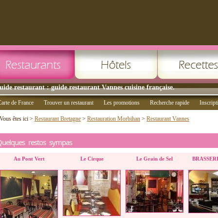
uide restaurant : guide restaurant Vannes cuisine française.
arte de France
Trouver un restaurant
Les promotions
Recherche rapide
Inscript
Vous êtes ici >
Restaurant Bretagne
>
Restauration Morbihan
>
Restaurant Vannes
Quelques restos sympas
Au Pont Vert
Le Cirque
Le Grain de Sel
BRASSER