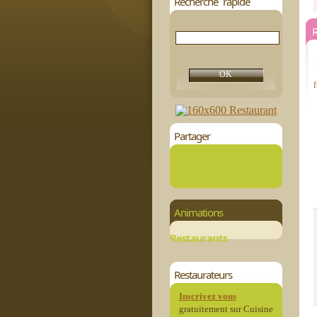
Recherche rapide
R
f
Partager
Animations
Restaurants
Restaurateurs
Inscrivez vous
gratuitement sur Cuisine