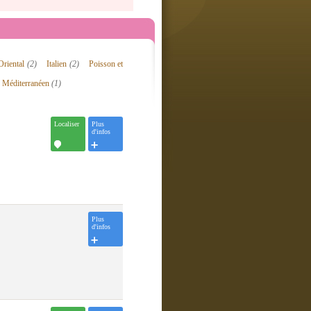
Oriental
(2)
Italien
(2)
Poisson et
Méditerranéen
(1)
Localiser
Plus
d'infos
Plus
d'infos