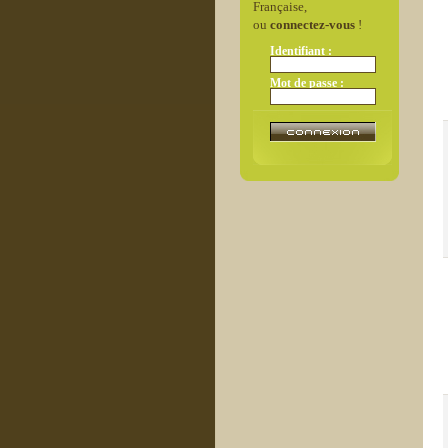
Française,
ou
connectez-vous
!
Identifiant :
Mot de passe :