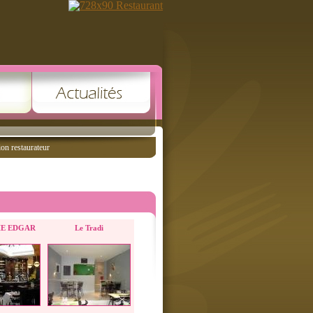
ion restaurateur
IE EDGAR
Le Tradi