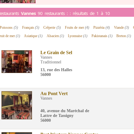
estaurants
Vannes
90 restaurants : : résultats de 1 à 10
Poissons
(5)
Français
(5)
Crêperie
(5)
Fruits de mer
(4)
Pizzéria
(4)
Viande
(3)
ruit de mer
(1)
Asiatique
(1)
Alsacien
(1)
Lyonnaise
(1)
Pakistanais
(1)
Breton
(1)
Le Grain de Sel
Vannes
Traditionnel
13, rue des Halles
56000
Au Pont Vert
Vannes
40, avenue du Maréchal de
Lattre de Tassigny
56000