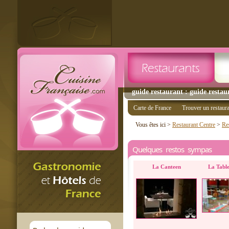
guide restaurant : guide restau
Carte de France
Trouver un restaur
Vous êtes ici >
Restaurant Centre
>
Res
Quelques restos sympas
La Canteen
La Table