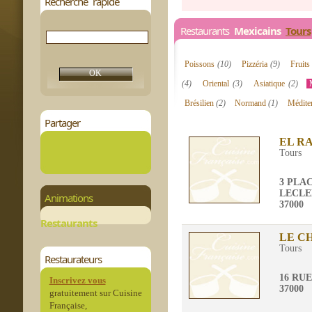
Recherche rapide
Restaurants
Mexicains
Tours
Poissons
(10)
Pizzéria
(9)
Fruit
(4)
Oriental
(3)
Asiatique
(2)
Brésilien
(2)
Normand
(1)
Médite
Partager
EL R
Tours
3 PLA
LECL
Animations
37000
Restaurants
LE C
Tours
Restaurateurs
16 RUE
Inscrivez vous
37000
gratuitement sur Cuisine
Française,