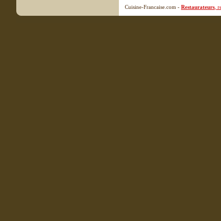
Cuisine-Francaise.com -
Restaurateurs
, 