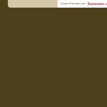
Cuisine-Francaise.com -
Restaurateurs
, 