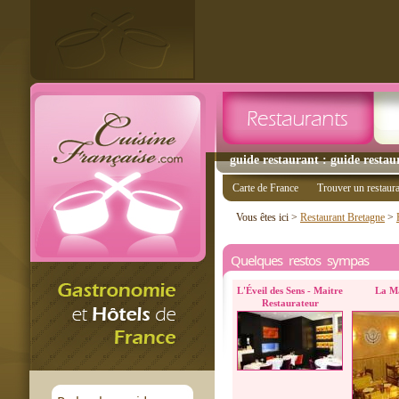
guide restaurant : guide restau
Carte de France
Trouver un restaur
Vous êtes ici >
Restaurant Bretagne
>
Quelques restos sympas
L'Éveil des Sens - Maitre
La M
Restaurateur