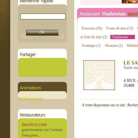
Recherche rapide
Restaurant
Thailandais
Sain
Poissons
(16)
Fruits de mer
(15)
et fruit de mer
(2)
Thailandais
(1)
Asiatique
(1)
Alsacien
(1)
Médite
Partager
LE S
Saint m
4 RUE
35400
Animations
Restaurants
A votre disposition sur ce site : Reche
Restaurateurs
Inscrivez vous
gratuitement sur Cuisine
Française,