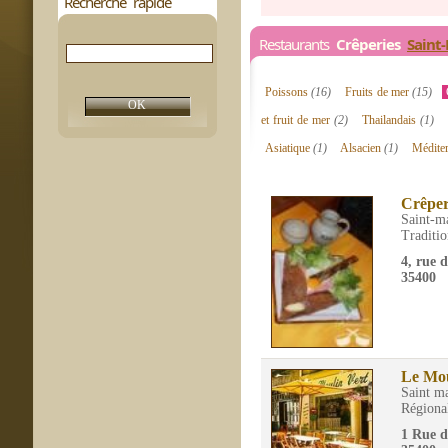
Recherche rapide
Restaurants
Crêperies
Saint
Poissons
(16)
Fruits de mer
(15)
et fruit de mer
(2)
Thailandais
(1)
Asiatique
(1)
Alsacien
(1)
Médite
Crêper
Saint-m
Traditio
4, rue 
35400
Le Mou
Saint m
Régiona
1 Rue d