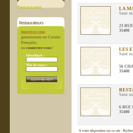
Restaurants
LA M
Saint m
Restaurateurs
23 RU
35400
Inscrivez vous
gratuitement sur Cuisine
Française,
ou
connectez-vous
!
LES E
Saint m
Identifiant :
Mot de passe :
56 CH
35400
REST
Saint m
6 RUE
35400
A votre disposition sur ce site : Reche