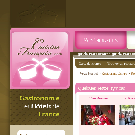
guide restaurant : guide restau
Carte de France
Trouver un restaur
Vous êtes ici >
Restaurant Centre
>
Re
Quelques restos sympas
5ème Avenue
La Terra