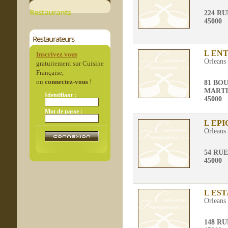
Restaurants
224 R
45000
Restaurateurs
L EN
Inscrivez vous
Orleans
gratuitement sur Cuisine
Française,
ou
connectez-vous
!
81 BO
MART
Identifiant :
45000
Mot de passe :
L EP
Orleans
54 RU
45000
L ES
Orleans
148 R