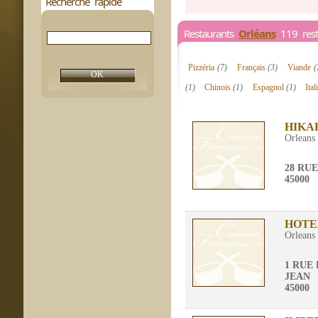
Recherche rapide
Restaurants
Orléans
119 resta
Pizzéria
(7)
Français
(3)
Viande
(
(1)
Chinois
(1)
Espagnol
(1)
Ita
HIKA
Orleans
28 RU
45000
HOTE
Orleans
1 RUE
JEAN
45000