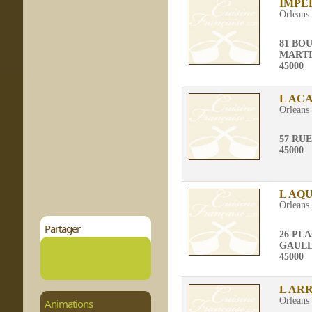
IMPE
Orleans
81 BO
MART
45000
L AC
Orleans
57 RU
45000
L AQ
Orleans
Partager
26 PL
GAUL
45000
L AR
Orleans
Animations