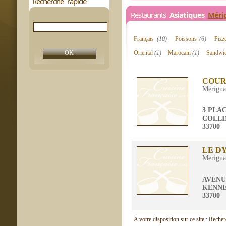
Recherche rapide
Restaurants
Asiatiques
Méri
Français
(10)
Poissons
(6)
Pizz
Oriental
(1)
Marocain
(1)
Sandwic
COUR
Merigna
3 PLA
COLLI
33700
LE D
Merigna
AVENU
KENN
33700
A votre disposition sur ce site : Reche