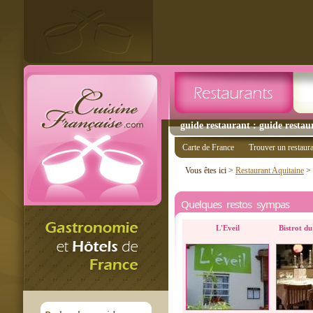
guide restaurant : guide restau
Carte de France
Trouver un restaur
Vous êtes ici >
Restaurant Aquitaine
>
Quelques restos sympas
L'Eveil
Bistrot d