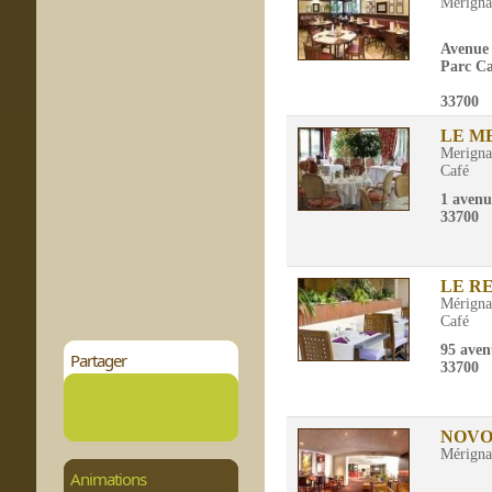
Mérigna
Avenue 
Parc C
33700
LE M
Merigna
Café
1 avenu
33700
LE R
Mérigna
Café
95 aven
Partager
33700
NOVO
Mérigna
Animations