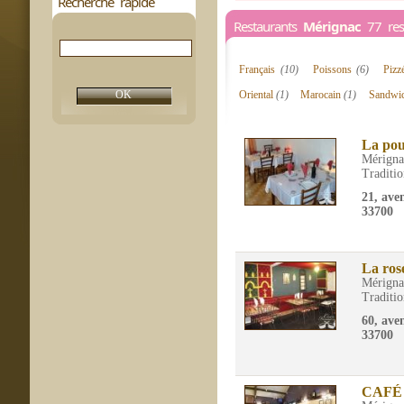
Recherche rapide
Restaurants
Mérignac
77 rest
Français
(10)
Poissons
(6)
Pizz
Oriental
(1)
Marocain
(1)
Sandwic
La pou
Mérigna
Traditio
21, ave
33700
La ros
Mérigna
Traditio
60, ave
33700
CAFÉ 