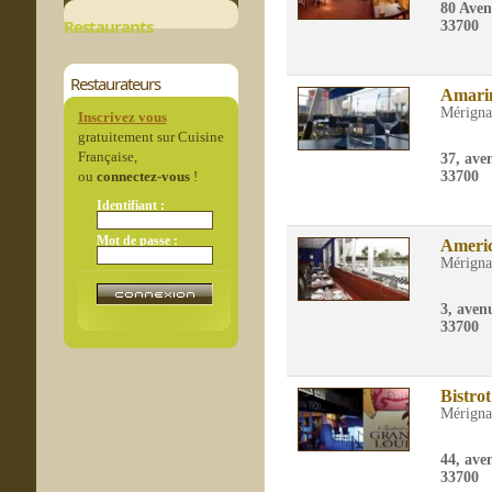
80 Ave
Restaurants
33700
Restaurateurs
Amari
Mérigna
Inscrivez vous
gratuitement sur Cuisine
Française,
37, ave
ou
connectez-vous
!
33700
Identifiant :
Mot de passe :
Americ
Mérigna
3, aven
33700
Bistro
Mérigna
44, ave
33700