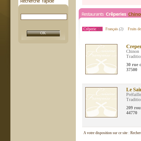
Recherche rapide
Restaurants
Crêperies
Chino
Crêperie
(2)
Français
(2)
Fruits d
Creper
Chinon
Traditio
30 rue 
37500
Le Sai
Préfaill
Traditio
209 rou
44770
A votre disposition sur ce site : Reche