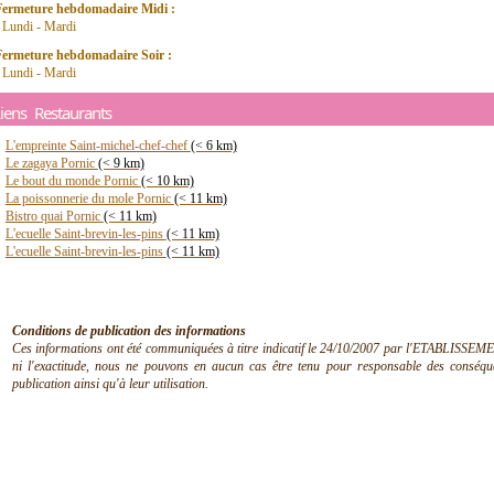
Fermeture hebdomadaire Midi :
 Lundi - Mardi
Fermeture hebdomadaire Soir :
 Lundi - Mardi
iens Restaurants
L'empreinte Saint-michel-chef-chef
(< 6 km)
Le zagaya Pornic
(< 9 km)
Le bout du monde Pornic
(< 10 km)
La poissonnerie du mole Pornic
(< 11 km)
Bistro quai Pornic
(< 11 km)
L'ecuelle Saint-brevin-les-pins
(< 11 km)
L'ecuelle Saint-brevin-les-pins
(< 11 km)
Conditions de publication des informations
Ces informations ont été communiquées à titre indicatif le 24/10/2007 par l'ETABLISSEMEN
ni l'exactitude, nous ne pouvons en aucun cas être tenu pour responsable des conséquen
publication ainsi qu'à leur utilisation.