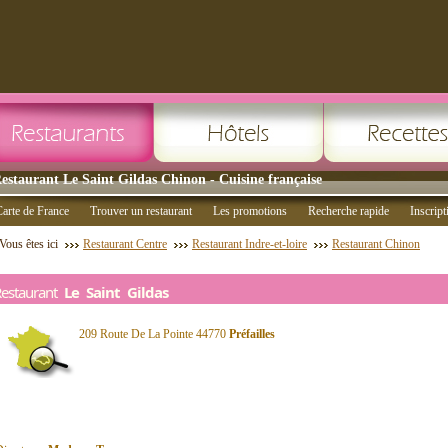
estaurant Le Saint Gildas Chinon - Cuisine française
arte de France
Trouver un restaurant
Les promotions
Recherche rapide
Inscript
Vous êtes ici
Restaurant Centre
Restaurant Indre-et-loire
Restaurant Chinon
Restaurant
Le Saint Gildas
209 Route De La Pointe 44770
Préfailles