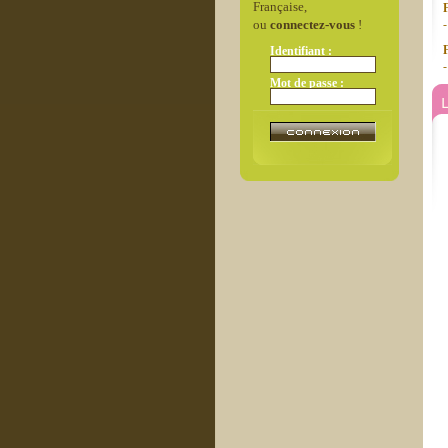
Française,
ou
connectez-vous
!
-
Identifiant :
-
Mot de passe :
L