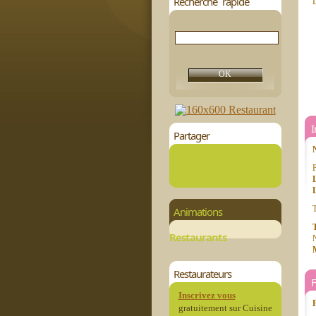
Recherche rapide
D
Partager
P
L
T
Animations
T
Restaurants
N
Restaurateurs
Inscrivez vous
gratuitement sur Cuisine