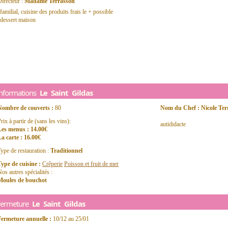
irecteur :
Madame Terrasson
familial, cuisine des produits frais le + possible
dessert maison
Informations
Le Saint Gildas
Nombre de couverts :
80
Nom du Chef : Nicole Ter
rix à partir de (sans les vins):
autididacte
Les menus : 14.00€
a carte : 16.00€
ype de restauration :
Traditionnel
ype de cuisine :
Crêperie
Poisson et fruit de mer
os autres spécialités :
Moules de bouchot
Fermeture
Le Saint Gildas
Fermeture annuelle :
10/12 au 25/01