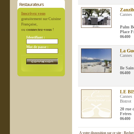
Restaurateurs
Zanzib
Inscrivez vous
Cannes
gratuitement sur Cuisine
Française,
Palm B
ou
connectez-vous
!
Place F
06400
Identifiant :
Mot de passe :
La Gué
Cannes
Ile Sai
06400
LE B
Cannes
Bistrot
20 rue 
Frères
06400
A votre disposition sur ce site : Reche