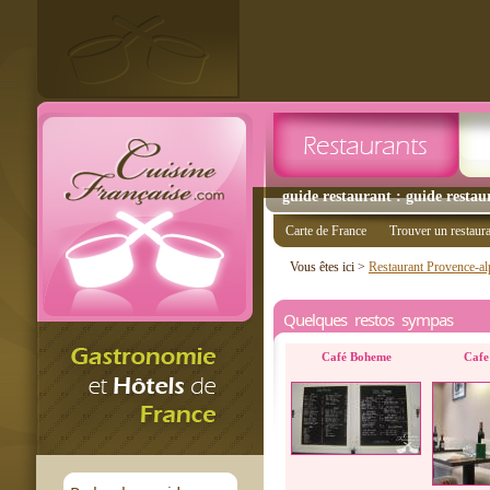
guide restaurant : guide restau
Carte de France
Trouver un restaur
Vous êtes ici >
Restaurant Provence-al
Quelques restos sympas
Café Boheme
Cafe