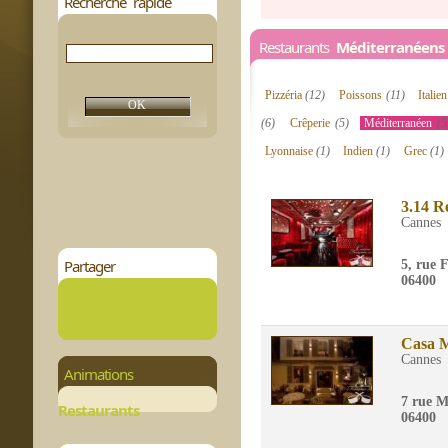
Recherche rapide
Restaurants
Méditerranéen
Pizzéria
(12)
Poissons
(11)
Italie
(6)
Crêperie
(5)
Méditerranéen
(5
Lyonnaise
(1)
Indien
(1)
Grec
(1)
3.14 R
Cannes
Partager
5, rue 
06400
Casa 
Cannes
Animations
7 rue 
Restaurants
06400