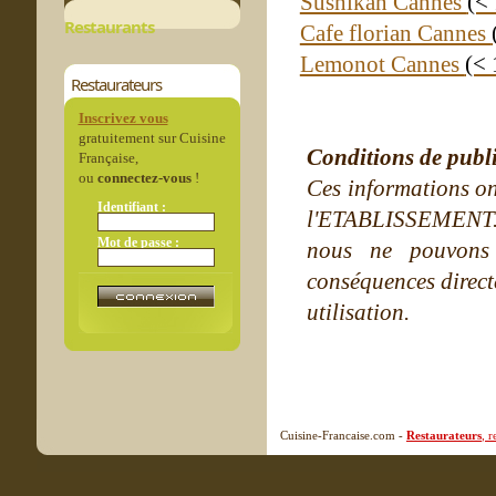
Sushikan Cannes
(<
Restaurants
Cafe florian Cannes
Lemonot Cannes
(< 
Restaurateurs
Inscrivez vous
gratuitement sur Cuisine
Conditions de publ
Française,
ou
connectez-vous
!
Ces informations on
Identifiant :
l'ETABLISSEMENT. Ne
Mot de passe :
nous ne pouvons
conséquences directe
utilisation.
Cuisine-Francaise.com -
Restaurateurs
, 