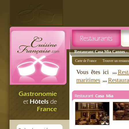
Restaurant Casa Mia Cannes - 
Carte de France
Trouver un restaur
Vous êtes ici
Rest
maritimes
Restaur
Restaurant
Casa Mia