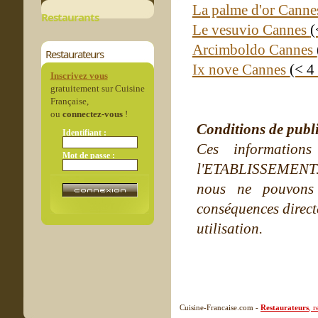
La palme d'or Cann
Restaurants
Le vesuvio Cannes
(
Arcimboldo Cannes
Restaurateurs
Ix nove Cannes
(< 4
Inscrivez vous
gratuitement sur Cuisine
Française,
ou
connectez-vous
!
Conditions de publ
Identifiant :
Ces information
Mot de passe :
l'ETABLISSEMENT. Ne
nous ne pouvons
conséquences directe
utilisation.
Cuisine-Francaise.com -
Restaurateurs
, 