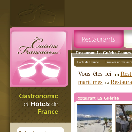
Restaurant La Guérite Cannes -
Carte de France
Trouver un restaur
Vous êtes ici
Rest
maritimes
Restaur
Restaurant
La Guérite