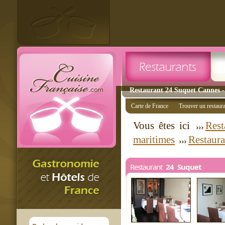
Restaurant 24 Suquet Cannes - 
Carte de France
Trouver un restaur
Vous êtes ici
Rest
maritimes
Restaur
Restaurant
24 Suquet