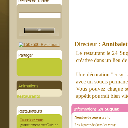
Recherche rapide
Directeur :
Annibalet
Le restaurant le 24 Suq
Partager
créative dans un lieu de
Une décoration "cosy" a
avec un soucis permanent
Animations
Vous pouvez chaque soir
appétit pourrait bien vit
Restaurants
Informations
24 Suquet
Restaurateurs
Nombre de couverts :
40
Inscrivez vous
gratuitement sur Cuisine
Prix à partir de (sans les vins):