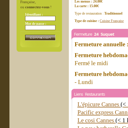
Les menus : 24.00€
Française,
La carte : 15.00€
ou
connectez-vous
!
Type de restauration :
Traditionnel
Identifiant :
Type de cuisine :
Cuisine Française
Mot de passe :
Fermeture
24 Suquet
Fermeture annuelle 
Fermeture hebdomad
Fermé le midi
Fermeture hebdomad
- Lundi
Liens Restaurants
L'épicure Cannes
(<
Pacific express Can
Le cosi Cannes
(< 1