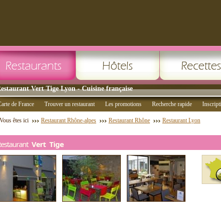
estaurant Vert Tige Lyon - Cuisine française
arte de France
Trouver un restaurant
Les promotions
Recherche rapide
Inscript
Vous êtes ici
Restaurant Rhône-alpes
Restaurant Rhône
Restaurant Lyon
Restaurant
Vert Tige