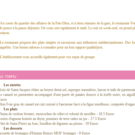
Au coeur du quartier des affaires de la Part-Dieu, et à deux minutes de la gare, le restaurant Ve
le pouce à la pause déjeuner. On vous sert rapidement le midi. Le soir en week-end, on prend plu
saison.
Le restaurant propose des plats simples et savoureux aux influences méditerranéennes. Des for
appétits. Une bonne adresse à connaître pour un bon rapport qualité/prix.
L'établissement vous accueille également pour vos repas de groupe.
Au menu
Les entrées
oix de Saint-Jacques rôties au beurre demi-sel, asperges meunières, bacon et tuile de parmesa
e canard en parmentier accompagné d'une purée de patates douces à la truffe noire, en aiguille
Euros
on Foie gras de canard mi cuit cuisiné à l'ancienne farci à la figue moelleuse, compotée d'oigno
Les plats
luma de cochon fermier, mousseline de céleri et velouté de morilles - 18.5 Euros
ouris d'agneau braisée au thym, pommes de terre rattes au jus - 17.5 Euros
ilet de Saint-Pierre au four, bouillon de légumes au pistou - 19 Euros
Les desserts
Assiette de fromages d'Etienne Boissy MOF fromager - 9 Euros