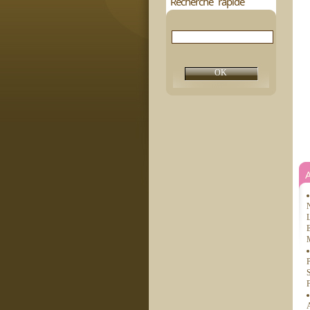
Recherche rapide
N
L
M
P
S
F