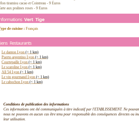
on tiramisu cacao et Cointreau - 9 Euros
arte aux pralines roses - 9 Euros
Informations
Vert Tige
ype de cuisine :
Français
iens Restaurants
Le danton Lyon
(< 1 km)
Puerto argentino Lyon
(< 1 km)
Courtepaille Lyon
(< 1 km)
Le scaroline Lyon
(< 1 km)
All 54 Lyon
(< 1 km)
Le vin gourmand Lyon
(< 1 km)
Le cabochon Lyon
(< 1 km)
Conditions de publication des informations
Ces informations ont été communiquées à titre indicatif par l'ETABLISSEMENT. Ne pouvant en
nous ne pouvons en aucun cas être tenu pour responsable des conséquences directes ou indir
leur utilisation.