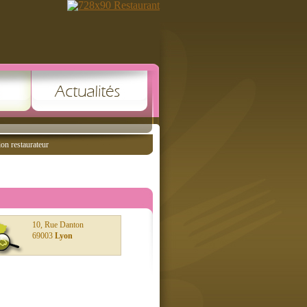
ion restaurateur
10, Rue Danton
69003
Lyon