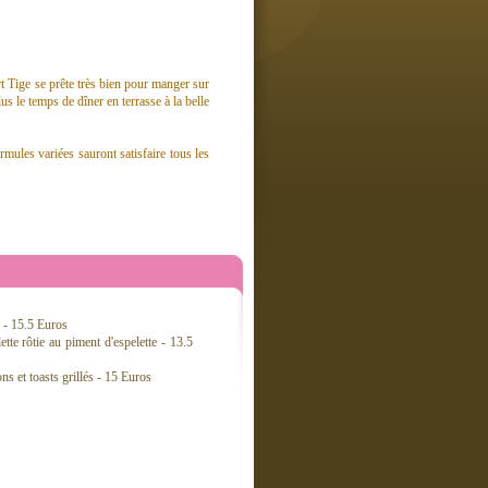
rt Tige se prête très bien pour manger sur
s le temps de dîner en terrasse à la belle
mules variées sauront satisfaire tous les
n - 15.5 Euros
tte rôtie au piment d'espelette - 13.5
ns et toasts grillés - 15 Euros