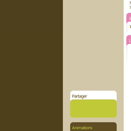
M
T
T
L
Partager
Animations