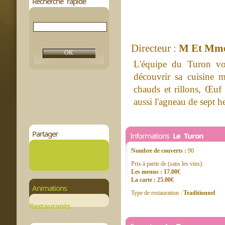
Recherche rapide
Directeur :
M Et Mme
L'équipe du Turon vou
découvrir sa cuisine m
chauds et rillons, Œuf
aussi l'agneau de sept h
Partager
Informations
Le Turon
Nombre de couverts :
90
Prix à partir de (sans les vins):
Les menus : 17.00€
La carte : 25.00€
Animations
Type de restauration :
Traditionnel
Restaurants