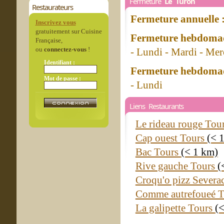
Fermeture
Le Turon
Restaurateurs
Fermeture annuelle 
Inscrivez vous
gratuitement sur Cuisine
Fermeture hebdomad
Française,
ou
connectez-vous
!
- Lundi - Mardi - Mer
Identifiant :
Fermeture hebdomad
Mot de passe :
- Lundi
Liens Restaurants
Le rideau rouge Tou
Cap ouest Tours
(< 
Bac Tours
(< 1 km)
Rive gauche Tours
(
Croqu'o pizz Severac
Comme autrefoueé 
La galipette Tours
(