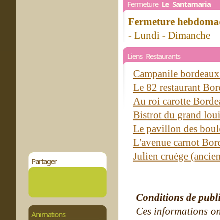
Fermeture
Le Santamaria
Fermeture hebdomad
- Lundi - Dimanche
Liens Restaurants
Campanile bordeaux 
Le 82 restaurant Bo
Au roi carotte Bord
Bistrot du grand lo
Le pavillon des bou
L'avenue carnot Bo
Julien cruège (anci
Partager
Conditions de publ
Ces informations on
Animations