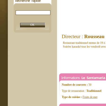
Recherche rapide
Directeur :
Rousseau
Restaurant traditionnel menus de 19 à 30
Soirées karaoké tous les vendredi ave
Informations
Le Santamaria
Nombre de couverts :
50
Type de restauration :
Traditionnel
Type de cuisine :
Fruits de mer