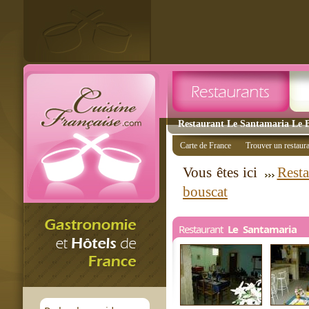
Restaurant Le Santamaria Le Bo
Carte de France
Trouver un restaur
Vous êtes ici
Resta
bouscat
Restaurant
Le Santamaria