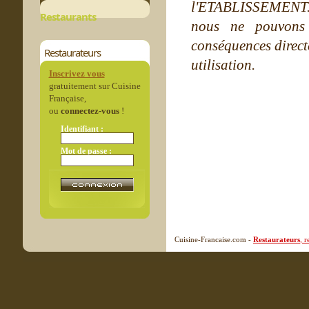
l'ETABLISSEMENT. Ne
Restaurants
nous ne pouvons
conséquences directe
Restaurateurs
utilisation.
Inscrivez vous
gratuitement sur Cuisine
Française,
ou
connectez-vous
!
Identifiant :
Mot de passe :
Cuisine-Francaise.com -
Restaurateurs
, 