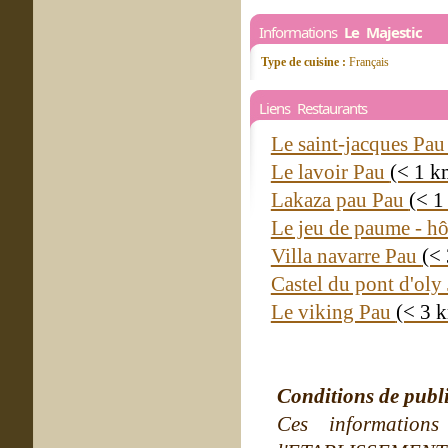
Informations
Le Majestic
Type de cuisine :
Français
Liens Restaurants
Le saint-jacques Pa
Le lavoir Pau
(< 1 k
Lakaza pau Pau
(< 1
Le jeu de paume - h
Villa navarre Pau
(<
Castel du pont d'ol
Le viking Pau
(< 3 
Conditions de publ
Ces information