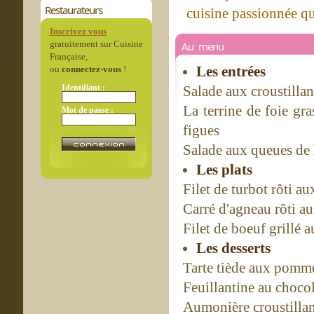
Restaurateurs
cuisine passionnée q
Inscrivez vous
gratuitement sur Cuisine
Au menu
Française,
Les entrées
ou
connectez-vous
!
Identifiant :
Salade aux croustillan
La terrine de foie gr
Mot de passe :
figues
Salade aux queues de 
Les plats
Filet de turbot rôti a
Carré d'agneau rôti au
Filet de boeuf grillé 
Les desserts
Tarte tiède aux pommes
Feuillantine au chocola
Aumonière croustillant