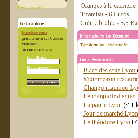
Oranges à la cannelle 
Restaurants
Tiramisu - 6 Euros
Crème brûlée - 5.5 Eu
Restaurateurs
Inscrivez vous
Informations
Le Bossuet
gratuitement sur Cuisine
Française,
Type de cuisine :
Méditerranéen
ou
connectez-vous
!
Identifiant :
Liens Restaurants
Mot de passe :
Place des sens Lyon
Mommessin restaura
Chango mamboo L
Le comptoir d'anta
La patrie Lyon
(< 1 
Jour de marché Lyo
Le théodore Lyon
(<