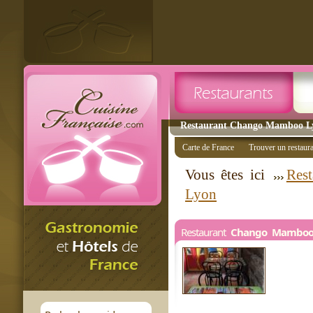
Restaurant Chango Mamboo Lyo
Carte de France
Trouver un restaur
Vous êtes ici
Rest
Lyon
Restaurant
Chango Mambo