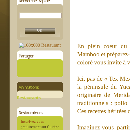
Recherche rapide
En plein coeur du 
Mamboo et préparez-v
Partager
coloré vous invite à v
Ici, pas de « Tex Mex
la péninsule du Yuc
Animations
originaire de Merida
Restaurants
traditionnels : pollo
Ces recettes héritées
Restaurateurs
Inscrivez vous
Imaginez-vous parti
gratuitement sur Cuisine