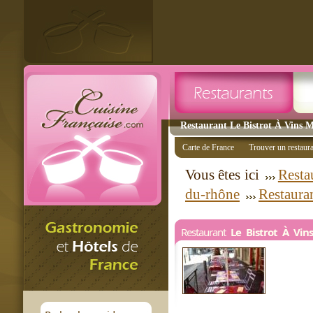
Restaurant Le Bistrot À Vins Ma
Carte de France
Trouver un restaur
Vous êtes ici
Resta
du-rhône
Restaura
Restaurant
Le Bistrot À Vins