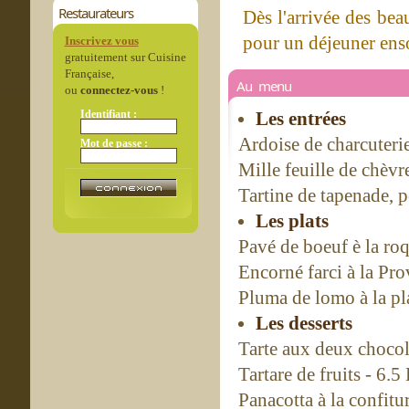
Restaurateurs
Dès l'arrivée des beau
pour un déjeuner enso
Inscrivez vous
gratuitement sur Cuisine
Française,
Au menu
ou
connectez-vous
!
Identifiant :
Les entrées
Ardoise de charcuteri
Mot de passe :
Mille feuille de chèvr
Tartine de tapenade, p
Les plats
Pavé de boeuf è la ro
Encorné farci à la Pro
Pluma de lomo à la pl
Les desserts
Tarte aux deux chocola
Tartare de fruits - 6.5
Panacotta à la confitur