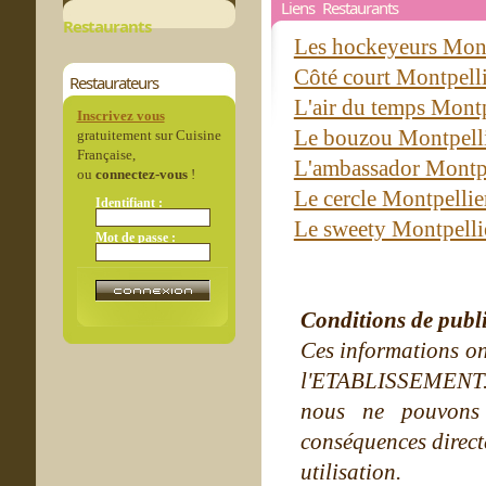
Liens Restaurants
Restaurants
Les hockeyeurs Mon
Côté court Montpell
Restaurateurs
L'air du temps Mont
Inscrivez vous
Le bouzou Montpell
gratuitement sur Cuisine
Française,
L'ambassador Montp
ou
connectez-vous
!
Le cercle Montpelli
Identifiant :
Le sweety Montpell
Mot de passe :
Conditions de publ
Ces informations on
l'ETABLISSEMENT. Ne
nous ne pouvons
conséquences directe
utilisation.