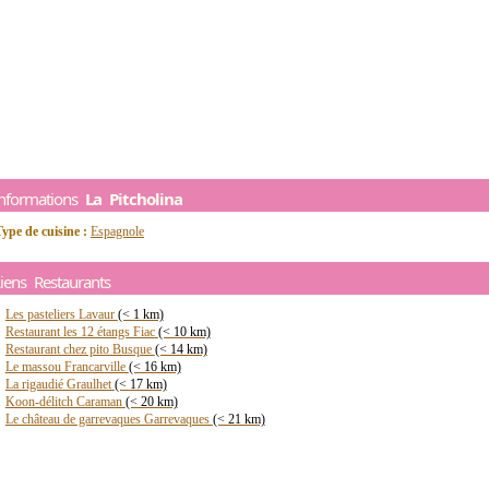
Informations
La Pitcholina
ype de cuisine :
Espagnole
iens Restaurants
Les pasteliers Lavaur
(< 1 km)
Restaurant les 12 étangs Fiac
(< 10 km)
Restaurant chez pito Busque
(< 14 km)
Le massou Francarville
(< 16 km)
La rigaudié Graulhet
(< 17 km)
Koon-délitch Caraman
(< 20 km)
Le château de garrevaques Garrevaques
(< 21 km)