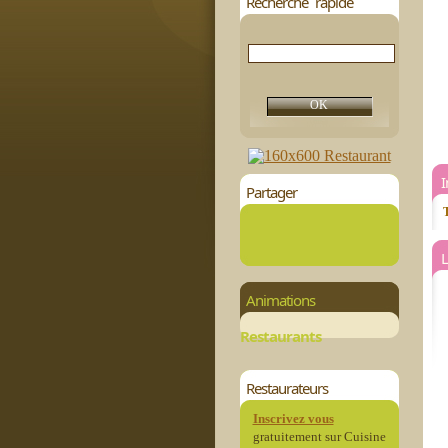
Recherche rapide
Partager
T
L
Animations
Restaurants
Restaurateurs
Inscrivez vous
gratuitement sur Cuisine