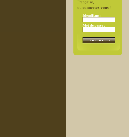
Française,
ou
connectez-vous
!
Identifiant :
Mot de passe :