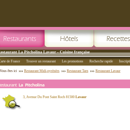
estaurant La Pitcholina Lavaur - Cuisine française
arte de France
Trouver un restaurant
Les promotions
Recherche rapide
Inscript
Vous êtes ici
Restaurant Midi-pyrénées
Restaurant Tarn
Restaurant Lavaur
Restaurant
La Pitcholina
3, Avenue Du Pont Saint Roch 81500
Lavaur