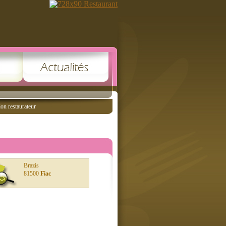
ion restaurateur
Brazis
81500
Fiac