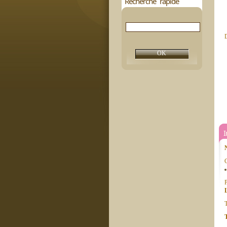
Recherche rapide
D
C
P
T
T