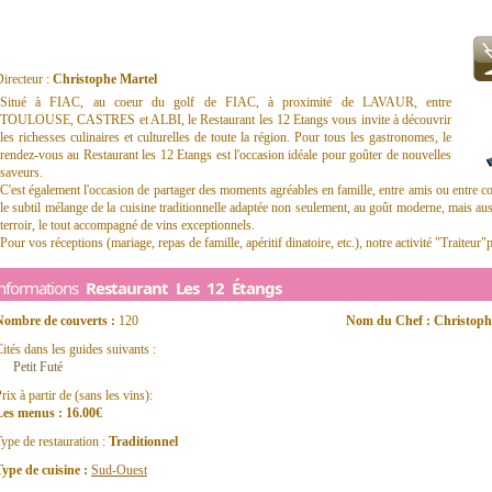
irecteur :
Christophe Martel
Situé à FIAC, au coeur du golf de FIAC, à proximité de LAVAUR, entre
TOULOUSE, CASTRES et ALBI, le Restaurant les 12 Etangs vous invite à découvrir
les richesses culinaires et culturelles de toute la région. Pour tous les gastronomes, le
rendez-vous au Restaurant les 12 Etangs est l'occasion idéale pour goûter de nouvelles
saveurs.
C'est également l'occasion de partager des moments agréables en famille, entre amis ou entre col
le subtil mélange de la cuisine traditionnelle adaptée non seulement, au goût moderne, mais aus
terroir, le tout accompagné de vins exceptionnels.
Pour vos réceptions (mariage, repas de famille, apéritif dinatoire, etc.), notre activité "Traiteur"
Informations
Restaurant Les 12 Étangs
Nombre de couverts :
120
Nom du Chef : Christoph
ités dans les guides suivants :
Petit Futé
rix à partir de (sans les vins):
Les menus : 16.00€
ype de restauration :
Traditionnel
ype de cuisine :
Sud-Ouest