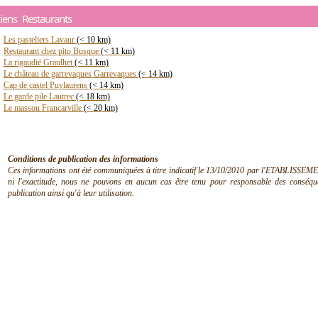
iens Restaurants
Les pasteliers Lavaur
(< 10 km)
Restaurant chez pito Busque
(< 11 km)
La rigaudié Graulhet
(< 11 km)
Le château de garrevaques Garrevaques
(< 14 km)
Cap de castel Puylaurens
(< 14 km)
Le garde pile Lautrec
(< 18 km)
Le massou Francarville
(< 20 km)
Conditions de publication des informations
Ces informations ont été communiquées à titre indicatif le 13/10/2010 par l'ETABLISSEMEN
ni l'exactitude, nous ne pouvons en aucun cas être tenu pour responsable des conséquen
publication ainsi qu'à leur utilisation.