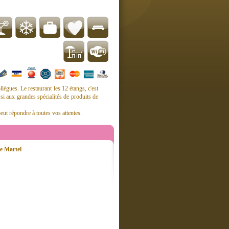
lègues. Le restaurant les 12 étangs, c'est
si aux grandes spécialités de produits de
peut répondre à toutes vos attentes.
e Martel