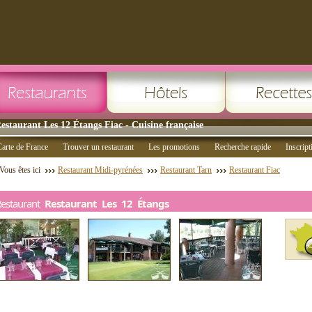
estaurant Les 12 Étangs Fiac - Cuisine française
arte de France
Trouver un restaurant
Les promotions
Recherche rapide
Inscript
Vous êtes ici
Restaurant Midi-pyrénées
Restaurant Tarn
Restaurant Fiac
Restaurant
Restaurant Les 12 Étangs