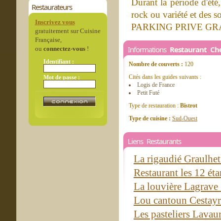
Durant la période d'été
Restaurateurs
rock ou variété et des s
Inscrivez vous
PARKING PRIVE GR
gratuitement sur Cuisine
Française,
Informations
Restaurant Che
ou
connectez-vous
!
Identifiant :
Nombre de couverts :
120
Cités dans les guides suivants :
Mot de passe :
Logis de France
Petit Futé
Type de restauration :
Bistrot
Type de cuisine :
Sud-Ouest
Liens Restaurants
La rigaudié Graulhe
Restaurant les 12 ét
La louvière Lagrave
Lou cantoun Cestay
Les pasteliers Lavau