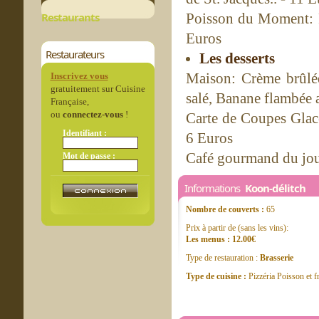
Restaurants
Poisson du Moment: Fi
Euros
Restaurateurs
Les desserts
Maison: Crème brûlé
Inscrivez vous
gratuitement sur Cuisine
salé, Banane flambée 
Française,
ou
connectez-vous
!
Carte de Coupes Glacé
Identifiant :
6 Euros
Café gourmand du jour
Mot de passe :
Informations
Koon-délitch
Nombre de couverts :
65
Prix à partir de (sans les vins):
Les menus : 12.00€
Type de restauration :
Brasserie
Type de cuisine :
Pizzéria Poisson et f