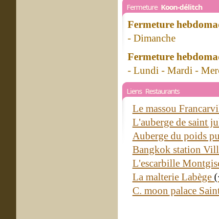
Fermeture
Koon-délitch
Fermeture hebdomad
- Dimanche
Fermeture hebdomad
- Lundi - Mardi - Mer
Liens Restaurants
Le massou Francarvi
L'auberge de saint ju
Auberge du poids pub
Bangkok station Vil
L'escarbille Montgi
La malterie Labège
(
C. moon palace Sain