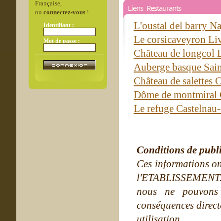
Française,
Liens Restaurants
ou
connectez-vous
!
L'oustal del barry N
Identifiant :
Le corsicaveyron Liv
Mot de passe :
Château de longcol 
Auberge basque Sain
Château de salettes 
Dôme de montmiral 
Le refuge Castelnau-
Conditions de publ
Ces informations on
l'ETABLISSEMENT. Ne
nous ne pouvons
conséquences directe
utilisation.