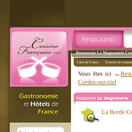
Restaurant La Magnanerie Corde
Carte de France
Trouver un restaur
Vous êtes ici
Rest
Cordes-sur-ciel
Restaurant
La Magnanerie
La Borde C