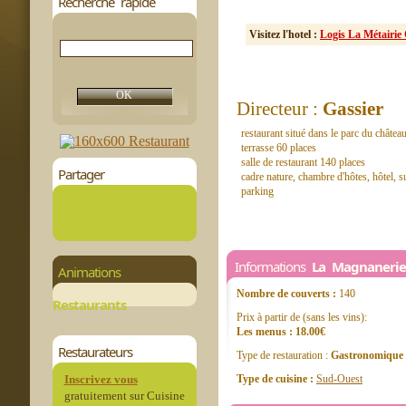
Recherche rapide
Visitez l'hotel :
Logis La Métairie 
Directeur :
Gassier
restaurant situé dans le parc du châtea
terrasse 60 places
salle de restaurant 140 places
Partager
cadre nature, chambre d'hôtes, hôtel, su
parking
Informations
La Magnanerie
Animations
Nombre de couverts :
140
Restaurants
Prix à partir de (sans les vins):
Les menus : 18.00€
Restaurateurs
Type de restauration :
Gastronomique
Inscrivez vous
Type de cuisine :
Sud-Ouest
gratuitement sur Cuisine