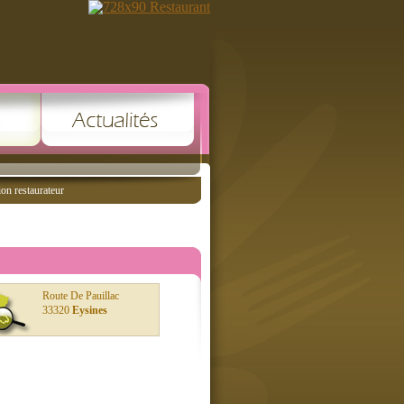
ion restaurateur
Route De Pauillac
33320
Eysines