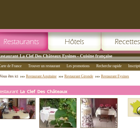
estaurant La Clef Des Châteaux Eysines - Cuisine française
arte de France
Trouver un restaurant
Les promotions
Recherche rapide
Inscript
Vous êtes ici
Restaurant Aquitaine
Restaurant Gironde
Restaurant Eysines
Restaurant
La Clef Des Châteaux