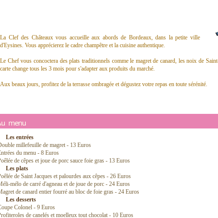
La Clef des Châteaux vous accueille aux abords de Bordeaux, dans la petite ville
d'Eysines. Vous apprécierez le cadre champêtre et la cuisine authentique.
Le Chef vous concoctera des plats traditionnels comme le magret de canard, les noix de Saint-
carte change tous les 3 mois pour s'adapter aux produits du marché.
Aux beaux jours, profitez de la terrasse ombragée et dégustez votre repas en toute sérénité.
Au menu
Les entrées
ouble millefeuille de magret - 13 Euros
Entrées du menu - 8 Euros
oêlée de cêpes et joue de porc sauce foie gras - 13 Euros
Les plats
oêlée de Saint Jacques et palourdes aux cêpes - 26 Euros
éli-mélo de carré d'agneau et de joue de porc - 24 Euros
agret de canard entier fourré au bloc de foie gras - 24 Euros
Les desserts
Coupe Colonel - 9 Euros
rofiteroles de canelés et moelleux tout chocolat - 10 Euros