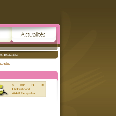
ion restaurateur
arquefou
5 Rue Fr De
Chateaubriand
44470
Carquefou