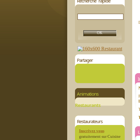
Recherche rapide
D
Partager
Animations
P
Restaurants
T
T
Restaurateurs
Inscrivez vous
L
gratuitement sur Cuisine