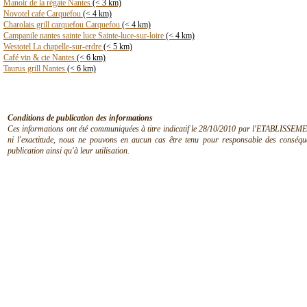
Manoir de la régate Nantes
(< 3 km)
Novotel cafe Carquefou
(< 4 km)
Charolais grill carquefou Carquefou
(< 4 km)
Campanile nantes sainte luce Sainte-luce-sur-loire
(< 4 km)
Westotel La chapelle-sur-erdre
(< 5 km)
Café vin & cie Nantes
(< 6 km)
Taurus grill Nantes
(< 6 km)
Conditions de publication des informations
Ces informations ont été communiquées à titre indicatif le 28/10/2010 par l'ETABLISSEMEN
ni l'exactitude, nous ne pouvons en aucun cas être tenu pour responsable des conséquen
publication ainsi qu'à leur utilisation.