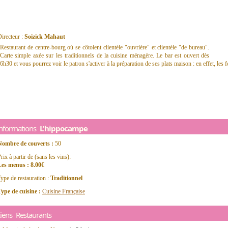
irecteur :
Soizick Mahaut
Restaurant de centre-bourg où se côtoient clientèle "ouvrière" et clientèle "de bureau".
Carte simple axée sur les traditionnels de la cuisine ménagère. Le bar est ouvert dès
6h30 et vous pourrez voir le patron s'activer à la préparation de ses plats maison : en effet, les 
Informations
L'hippocampe
Nombre de couverts :
50
rix à partir de (sans les vins):
Les menus : 8.00€
ype de restauration :
Traditionnel
ype de cuisine :
Cuisine Française
iens Restaurants