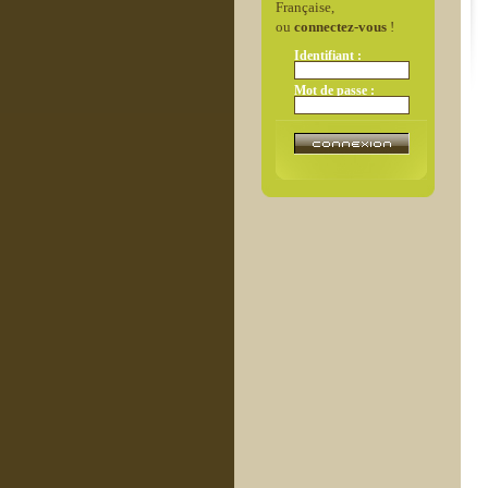
Française,
ou
connectez-vous
!
Identifiant :
Mot de passe :