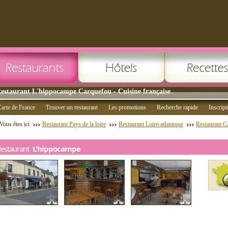
estaurant L'hippocampe Carquefou - Cuisine française
arte de France
Trouver un restaurant
Les promotions
Recherche rapide
Inscript
Vous êtes ici
Restaurant Pays de la loire
Restaurant Loire-atlantique
Restaurant C
Restaurant
L'hippocampe