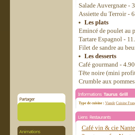
Salade Auvergnate - 
Assiette du Terroir - 
Les plats
Emincé de poulet au p
Tartare Espagnol - 11
Filet de sandre au beu
Les desserts
Café gourmand - 4.9
Tête noire (mini profi
Crumble aux pommes 
Informations
Taurus Grill
Partager
Type de cuisine :
Viande
Cuisine Fran
Liens Restaurants
Café vin & cie Nant
Animations