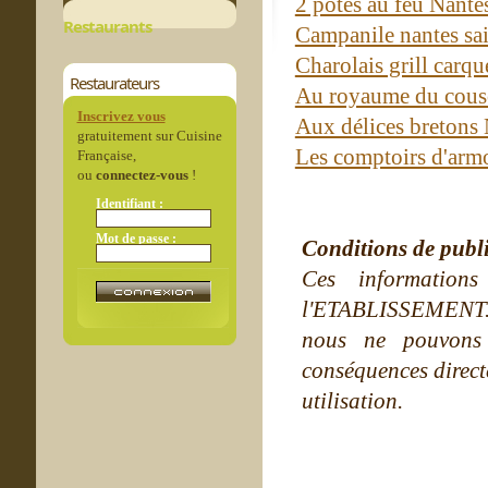
2 potes au feu Nante
Restaurants
Campanile nantes sai
Charolais grill car
Restaurateurs
Au royaume du cous
Inscrivez vous
Aux délices bretons
gratuitement sur Cuisine
Les comptoirs d'arm
Française,
ou
connectez-vous
!
Identifiant :
Mot de passe :
Conditions de publ
Ces information
l'ETABLISSEMENT. Ne
nous ne pouvons
conséquences directe
utilisation.